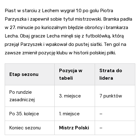
Piast w starciu z Lechem wygrał 1:0 po golu Piotra
Parzyszka i zapewnił sobie tytuł mistrzowski. Bramka padła
w 27. minucie po kuriozalnym błędzie obrońcy i bramkarza
Lecha. Obaj gracze Lecha minęli się z futbolówką, którą
przejął Parzyszek i wpakował do pustej siatki. Ten gol na
zawsze zmienił pozycję klubu w historii polskiej piłki.
Pozycja w
Strata do
Etap sezonu
tabeli
lidera
Po rundzie
3. miejsce
7 punktów
zasadniczej
Po 35. kolejce
1. miejsce
–
Koniec sezonu
Mistrz Polski
–