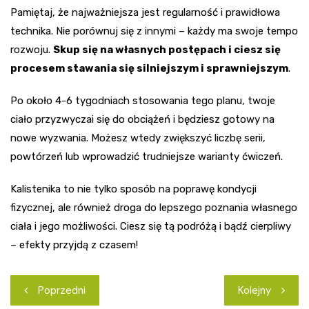
Pamiętaj, że najważniejsza jest regularność i prawidłowa
technika. Nie porównuj się z innymi – każdy ma swoje tempo
rozwoju.
Skup się na własnych postępach i ciesz się
procesem stawania się silniejszym i sprawniejszym
.
Po około 4-6 tygodniach stosowania tego planu, twoje
ciało przyzwyczai się do obciążeń i będziesz gotowy na
nowe wyzwania. Możesz wtedy zwiększyć liczbę serii,
powtórzeń lub wprowadzić trudniejsze warianty ćwiczeń.
Kalistenika to nie tylko sposób na poprawę kondycji
fizycznej, ale również droga do lepszego poznania własnego
ciała i jego możliwości. Ciesz się tą podróżą i bądź cierpliwy
– efekty przyjdą z czasem!
Nawigacja
Poprzedni
Kolejny