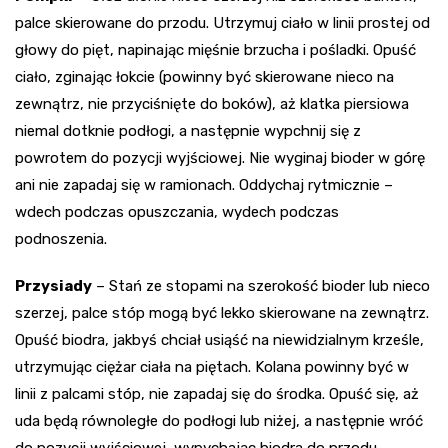
palce skierowane do przodu. Utrzymuj ciało w linii prostej od
głowy do pięt, napinając mięśnie brzucha i pośladki. Opuść
ciało, zginając łokcie (powinny być skierowane nieco na
zewnątrz, nie przyciśnięte do boków), aż klatka piersiowa
niemal dotknie podłogi, a następnie wypchnij się z
powrotem do pozycji wyjściowej. Nie wyginaj bioder w górę
ani nie zapadaj się w ramionach. Oddychaj rytmicznie –
wdech podczas opuszczania, wydech podczas
podnoszenia.
Przysiady
– Stań ze stopami na szerokość bioder lub nieco
szerzej, palce stóp mogą być lekko skierowane na zewnątrz.
Opuść biodra, jakbyś chciał usiąść na niewidzialnym krześle,
utrzymując ciężar ciała na piętach. Kolana powinny być w
linii z palcami stóp, nie zapadaj się do środka. Opuść się, aż
uda będą równoległe do podłogi lub niżej, a następnie wróć
do pozycji wyjściowej, wypychając biodra do przodu.