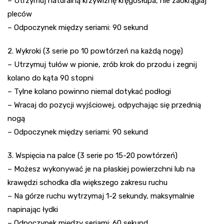
– Utrzymuj naturalną krzywiznę kręgosłupa, nie zaokrąglaj
pleców
– Odpoczynek między seriami: 90 sekund
2. Wykroki (3 serie po 10 powtórzeń na każdą nogę)
– Utrzymuj tułów w pionie, zrób krok do przodu i zegnij
kolano do kąta 90 stopni
– Tylne kolano powinno niemal dotykać podłogi
– Wracaj do pozycji wyjściowej, odpychając się przednią
nogą
– Odpoczynek między seriami: 90 sekund
3. Wspięcia na palce (3 serie po 15-20 powtórzeń)
– Możesz wykonywać je na płaskiej powierzchni lub na
krawędzi schodka dla większego zakresu ruchu
– Na górze ruchu wytrzymaj 1-2 sekundy, maksymalnie
napinając łydki
– Odpoczynek między seriami: 60 sekund