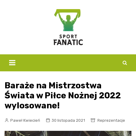
Skip
to
content
Baraże na Mistrzostwa
Świata w Piłce Nożnej 2022
wylosowane!
Paweł Kwiecień
30 listopada 2021
Reprezentacje