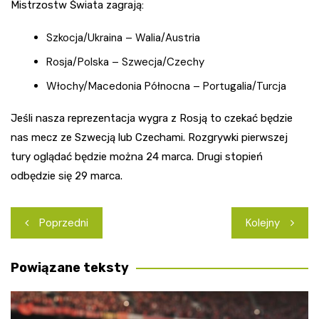
Mistrzostw Świata zagrają:
Szkocja/Ukraina – Walia/Austria
Rosja/Polska – Szwecja/Czechy
Włochy/Macedonia Północna – Portugalia/Turcja
Jeśli nasza reprezentacja wygra z Rosją to czekać będzie
nas mecz ze Szwecją lub Czechami. Rozgrywki pierwszej
tury oglądać będzie można 24 marca. Drugi stopień
odbędzie się 29 marca.
Nawigacja
Poprzedni
Kolejny
wpisu
Powiązane teksty