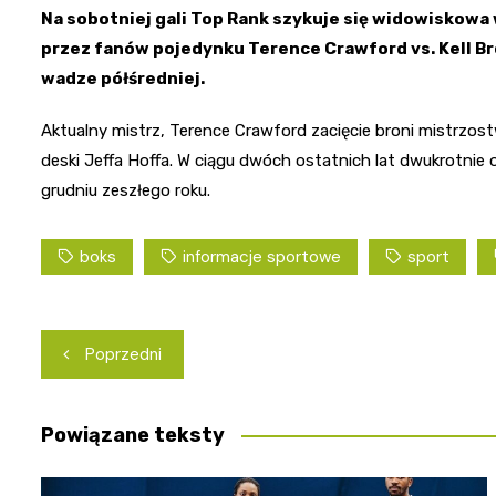
Na sobotniej gali Top Rank szykuje się widowiskow
przez fanów pojedynku Terence Crawford vs. Kell Bro
wadze półśredniej.
Aktualny mistrz, Terence Crawford zacięcie broni mistrzostw
deski Jeffa Hoffa. W ciągu dwóch ostatnich lat dwukrotnie 
grudniu zeszłego roku.
boks
informacje sportowe
sport
Nawigacja
Poprzedni
wpisu
Powiązane teksty