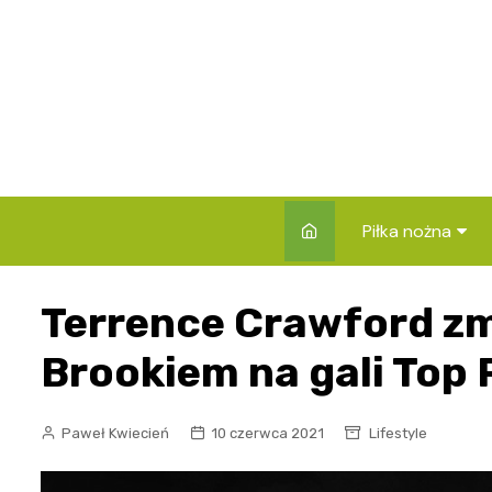
Skip
to
content
Piłka nożna
Rankingi klubów 
Terrence Crawford zmi
Składy i zawod
Brookiem na gali Top
Reprezentacje
Rozgrywki
Paweł Kwiecień
10 czerwca 2021
Lifestyle