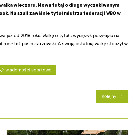
a walka wieczoru. Mowa tutaj o długo wyczekiwanym
ok. Na szali zawiśnie tytuł mistrza federacji WBO w
a już od 2018 roku. Walkę o tytuł zwyciężył, posyłając na
obronił też pas mistrzowski. A swoją ostatnią walkę stoczył w
wiadomości sportowe
Kolejny