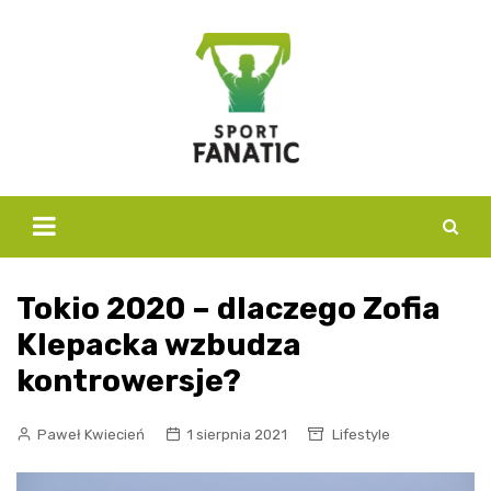
Skip
to
content
Tokio 2020 – dlaczego Zofia
Klepacka wzbudza
kontrowersje?
Paweł Kwiecień
1 sierpnia 2021
Lifestyle