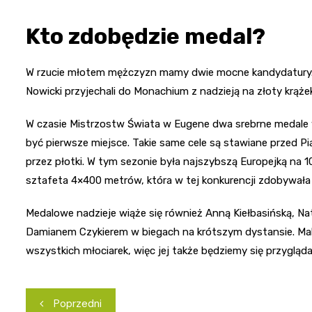
Kto zdobędzie medal?
W rzucie młotem mężczyzn mamy dwie mocne kandydatury. 
Nowicki przyjechali do Monachium z nadzieją na złoty krąże
W czasie Mistrzostw Świata w Eugene dwa srebrne medale 
być pierwsze miejsce. Takie same cele są stawiane przed Pią
przez płotki. W tym sezonie była najszybszą Europejką na 
sztafeta 4×400 metrów, która w tej konkurencji zdobywała 
Medalowe nadzieje wiąże się również Anną Kiełbasińską, Na
Damianem Czykierem w biegach na krótszym dystansie. Mal
wszystkich młociarek, więc jej także będziemy się przygląda
Nawigacja
Poprzedni