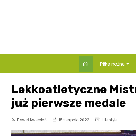
Skip
to
content
Piłka nożna
Rankingi klubów 
Lekkoatletyczne Mis
Składy i zawod
już pierwsze medale
Reprezentacje
Rozgrywki
Paweł Kwiecień
15 sierpnia 2022
Lifestyle