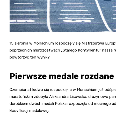
15 sierpnia w Monachium rozpoczęły się Mistrzostwa Europy 
poprzednich mistrzostwach „Starego Kontynentu” nasza rep
powtórzyć ten wynik?
Pierwsze medale rozdane
Czempionat ledwo się rozpoczął, a w Monachium już odśpi
maratońskim zdobyła Aleksandra Lisowska, drużynowo panie
dorobkiem dwóch medali Polska rozpoczęła od mocnego uderz
klasyfikacji medalowej.