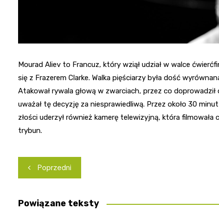
Mourad Aliev to Francuz, który wziął udział w walce ćwierćfin
się z Frazerem Clarke. Walka pięściarzy była dość wyrównana
Atakował rywala głową w zwarciach, przez co doprowadził 
uważał tę decyzję za niesprawiedliwą. Przez około 30 minut 
złości uderzył również kamerę telewizyjną, która filmowała 
trybun.
Nawigacja
Poprzedni
wpisu
Powiązane teksty