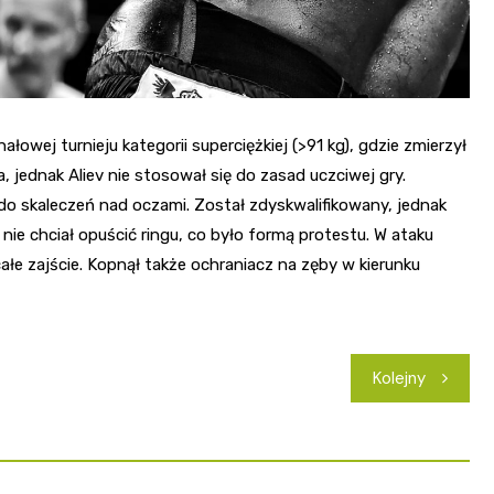
ałowej turnieju kategorii superciężkiej (>91 kg), gdzie zmierzył
, jednak Aliev nie stosował się do zasad uczciwej gry.
do skaleczeń nad oczami. Został zdyskwalifikowany, jednak
nie chciał opuścić ringu, co było formą protestu. W ataku
całe zajście. Kopnął także ochraniacz na zęby w kierunku
Kolejny