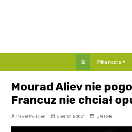
Skip
to
content
Piłka nożna
Rankingi klubów 
Mourad Aliev nie pogod
Składy i zawod
Francuz nie chciał op
Reprezentacje
Rozgrywki
Paweł Kwiecień
6 sierpnia 2021
Lifestyle