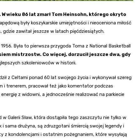
. W wieku 86 lat zmarł Tom Heinsohn, którego okryto
apędową były koszykarskie umiejętności i nieoceniona miłość
 gdzie zawitał jeszcze w latach pięćdziesiątych.
956. Była to pierwsza przygoda Toma z National Basketball
osiem mistrzostw.
Co więcej, dorzucił jeszcze dwa, gdy
lepszych szkoleniowców w historii.
ził z Celtami ponad 60 lat swojego życia i wykonywał szereg
m i trenerem, pracował też jako komentator podczas
 energię z widowni, a jednocześnie realizować na parkiecie
w Galerii Sław, która dostąpiła tego zaszczytu nie tylko w
ak i sama drużyna, są zdruzgotani śmiercią swojej legendy i
osty z kondolencjami i ostatnim pożegnaniem, które wysyłają