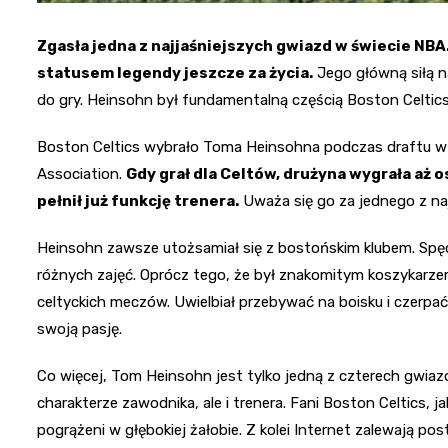
Zgasła jedna z najjaśniejszych gwiazd w świecie NBA
statusem legendy jeszcze za życia.
Jego główną siłą n
do gry. Heinsohn był fundamentalną częścią Boston Celtics,
Boston Celtics wybrało Toma Heinsohna podczas draftu w 1
Association.
Gdy grał dla Celtów, drużyna wygrała aż 
pełnił już funkcję trenera.
Uważa się go za jednego z naj
Heinsohn zawsze utożsamiał się z bostońskim klubem. Spęd
różnych zajęć. Oprócz tego, że był znakomitym koszykarze
celtyckich meczów. Uwielbiał przebywać na boisku i czerpać
swoją pasję.
Co więcej, Tom Heinsohn jest tylko jedną z czterech gwiazd 
charakterze zawodnika, ale i trenera. Fani Boston Celtics, j
pogrążeni w głębokiej żałobie. Z kolei Internet zalewają p