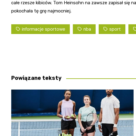
całe rzesze kibiców. Tom Heinsohn na zawsze zapisał się na 
pokochała tę grę najmocniej.
informacje sportowe
nba
sport
Nawigacja
wpisu
Powiązane teksty