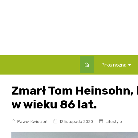
Skip
to
content
Piłka nożna
Rankingi klubów 
Zmarł Tom Heinsohn, 
Składy i zawod
w wieku 86 lat.
Reprezentacje
Rozgrywki
Paweł Kwiecień
12 listopada 2020
Lifestyle